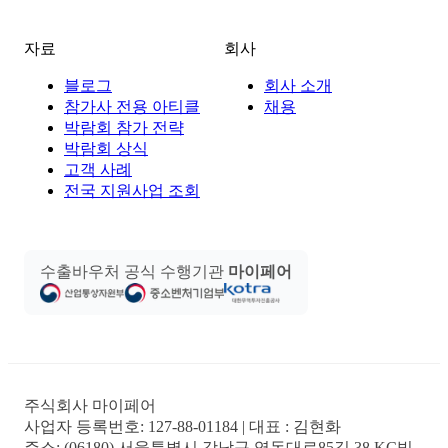
자료
회사
블로그
회사 소개
참가사 전용 아티클
채용
박람회 참가 전략
박람회 상식
고객 사례
전국 지원사업 조회
수출바우처 공식 수행기관
마이페어
주식회사 마이페어
사업자 등록번호:
127-88-01184
| 대표 :
김현화
주소:
(06180) 서울특별시 강남구 영동대로85길 38 KC빌