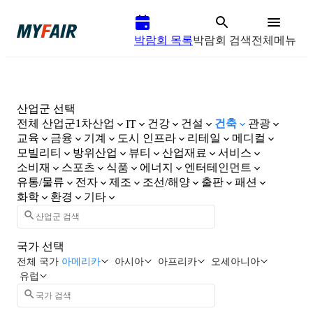
박람회 목록
박람회 검색
전체메뉴
산업군 선택
전체 산업군
1차산업
건강
건설
건축
관광
IT
교육
금융
기계
도시 인프라
리테일
메디컬
모빌리티
방위산업
뷰티
산업재료
서비스
소비재
스포츠
식품
에너지
엔터테인먼트
유통/물류
전자
제조
조선/해양
출판
패션
화학
환경
기타
국가 선택
전체 국가
아메리카
아시아
아프리카
오세아니아
유럽