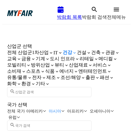
박람회 목록
박람회 검색
전체메뉴
산업군 선택
전체 산업군
1차산업
건강
건설
건축
관광
IT
교육
금융
기계
도시 인프라
리테일
메디컬
모빌리티
방위산업
뷰티
산업재료
서비스
소비재
스포츠
식품
에너지
엔터테인먼트
유통/물류
전자
제조
조선/해양
출판
패션
화학
환경
기타
국가 선택
전체 국가
아메리카
아시아
아프리카
오세아니아
유럽