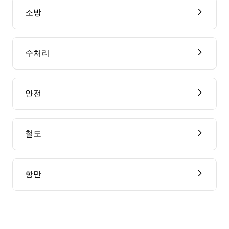
소방
수처리
안전
철도
항만