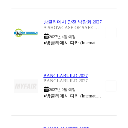
방글라데시 안전 박람회 2027
A SHOWCASE OF SAFE MATERIALS, EQUIPMENT& CONSTRUCTIONS 2027
2027년 4월 예정
방글라데시 다카 (International Convention City Bashundhara (ICCB))
BANGLABUILD 2027
BANGLABUILD 2027
2027년 9월 예정
방글라데시 다카 (International Convention City Bashundhara (ICCB))