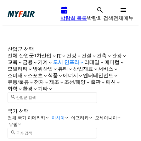
박람회 목록
박람회 검색
전체메뉴
산업군 선택
전체 산업군
1차산업
건강
건설
건축
관광
IT
교육
금융
기계
도시 인프라
리테일
메디컬
모빌리티
방위산업
뷰티
산업재료
서비스
소비재
스포츠
식품
에너지
엔터테인먼트
유통/물류
전자
제조
조선/해양
출판
패션
화학
환경
기타
국가 선택
전체 국가
아메리카
아시아
아프리카
오세아니아
유럽