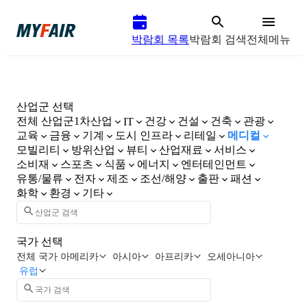
박람회 목록
박람회 검색
전체메뉴
산업군 선택
전체 산업군
1차산업
건강
건설
건축
관광
IT
교육
금융
기계
도시 인프라
리테일
메디컬
모빌리티
방위산업
뷰티
산업재료
서비스
소비재
스포츠
식품
에너지
엔터테인먼트
유통/물류
전자
제조
조선/해양
출판
패션
화학
환경
기타
국가 선택
전체 국가
아메리카
아시아
아프리카
오세아니아
유럽