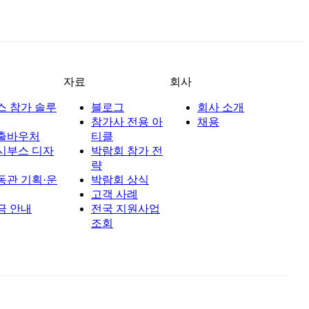
자료
회사
스 참가 솔루
블로그
회사 소개
참가사 전용 아
채용
출바우처
티클
시부스 디자
박람회 참가 전
략
동관 기획·운
박람회 상식
고객 사례
금 안내
전국 지원사업
조회