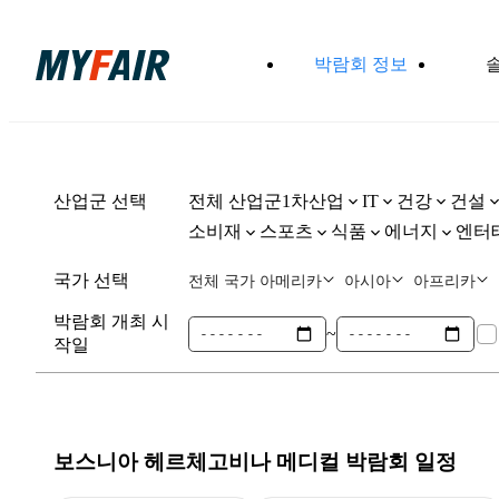
박람회 정보
산업군 선택
전체 산업군
1차산업
건강
건설
IT
소비재
스포츠
식품
에너지
엔터
국가 선택
전체 국가
아메리카
아시아
아프리카
박람회 개최 시
~
작일
보스니아 헤르체고비나 메디컬
박람회 일정