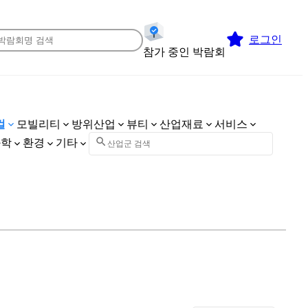
로그인
참가 중인 박람회
컬
모빌리티
방위산업
뷰티
산업재료
서비스
화학
환경
기타