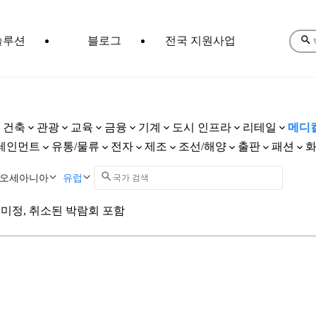
솔루션
블로그
전국 지원사업
건축
관광
교육
금융
기계
도시 인프라
리테일
메디
테인먼트
유통/물류
전자
제조
조선/해양
출판
패션
오세아니아
유럽
미정, 취소된 박람회 포함