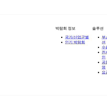
박람회 정보
솔루션
국가/산업군별
부
인기 박람회
션
수
전
인
공
영
요