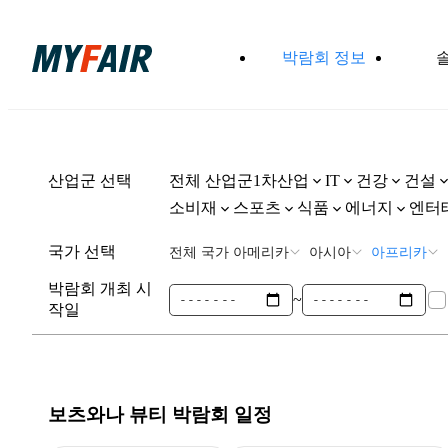
박람회 정보
산업군 선택
전체 산업군
1차산업
건강
건설
IT
소비재
스포츠
식품
에너지
엔터
국가 선택
전체 국가
아메리카
아시아
아프리카
박람회 개최 시
~
작일
보츠와나 뷰티
박람회 일정