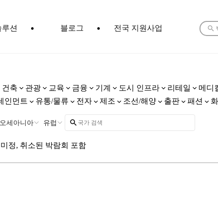
솔루션
블로그
전국 지원사업
건축
관광
교육
금융
기계
도시 인프라
리테일
메디
테인먼트
유통/물류
전자
제조
조선/해양
출판
패션
오세아니아
유럽
미정, 취소된 박람회 포함