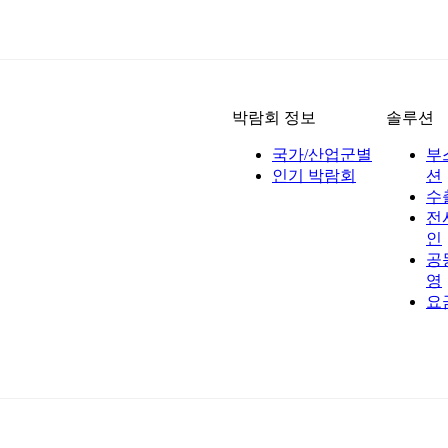
박람회 정보
솔루션
국가/산업군별
부
인기 박람회
션
수
전
인
공
영
요