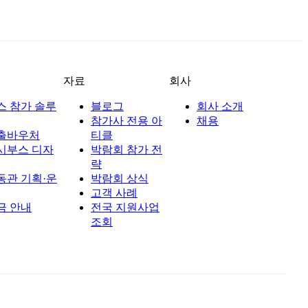
자료
회사
스 참가 솔루
블로그
회사 소개
참가사 전용 아
채용
출바우처
티클
시부스 디자
박람회 참가 전
략
동관 기획·운
박람회 상식
고객 사례
금 안내
전국 지원사업
조회