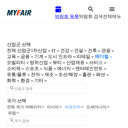
박람회 목록
박람회 검색
전체메뉴
산업군 선택
전체 산업군
1차산업
건강
건설
건축
관광
IT
교육
금융
기계
도시 인프라
리테일
메디컬
모빌리티
방위산업
뷰티
산업재료
서비스
소비재
스포츠
식품
에너지
엔터테인먼트
유통/물류
전자
제조
조선/해양
출판
패션
화학
환경
기타
국가 선택
전체 국가
아메리카
아시아
아프리카
오세아니아
유럽