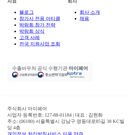
자료
회사
블로그
회사 소개
참가사 전용 아티클
채용
박람회 참가 전략
박람회 상식
고객 사례
전국 지원사업 조회
수출바우처 공식 수행기관
마이페어
주식회사 마이페어
사업자 등록번호:
127-88-01184
| 대표 :
김현화
주소:
(06180) 서울특별시 강남구 영동대로85길 38 KC빌
딩 4층
개인정보 처리방침
서비스 이용 약관