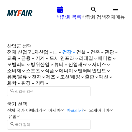
박람회 목록
박람회 검색
전체메뉴
산업군 선택
전체 산업군
1차산업
건강
건설
건축
관광
IT
교육
금융
기계
도시 인프라
리테일
메디컬
모빌리티
방위산업
뷰티
산업재료
서비스
소비재
스포츠
식품
에너지
엔터테인먼트
유통/물류
전자
제조
조선/해양
출판
패션
화학
환경
기타
국가 선택
전체 국가
아메리카
아시아
아프리카
오세아니아
유럽