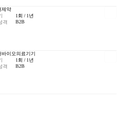
어
제약
기
1회 / 1년
B2B
성격
어
바이오
의료기기
기
1회 / 1년
B2B
성격