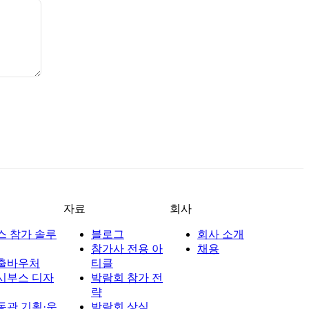
자료
회사
스 참가 솔루
블로그
회사 소개
참가사 전용 아
채용
출바우처
티클
시부스 디자
박람회 참가 전
략
동관 기획·운
박람회 상식