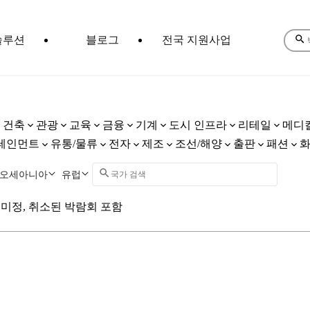
솔루션
블로그
전국 지원사업
건축
관광
교육
금융
기계
도시 인프라
리테일
메디
테인먼트
유통/물류
전자
제조
조선/해양
출판
패션
오세아니아
유럽
미정, 취소된 박람회 포함