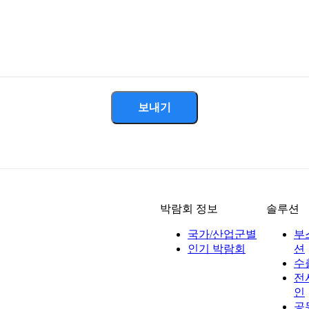
보내기
박람회 정보
솔루션
국가/산업군별
부
인기 박람회
션
수
전
인
공