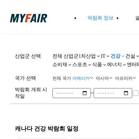
박람회 정보
산업군 선택
전체 산업군
1차산업
건강
건설
IT
소비재
스포츠
식품
에너지
엔터
국가 선택
전체 국가
아메리카
아시아
아프리카
박람회 개최 시
~
작일
캐나다 건강
박람회 일정