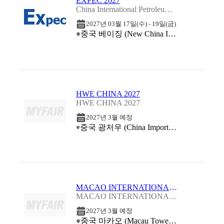
EXPEC 2027
China International Petroleum & Petrochemical Technology and Equipment Exhibition 2027
2027년 03월 17일(수) - 19일(금)
중국 베이징 (New China International Exhibition Center (NCIEC))
HWE CHINA 2027
HWE CHINA 2027
2027년 3월 예정
중국 광저우 (China Import and Export Fair Complex (Canton Fair Complex))
MACAO INTERNATIONAL ENVIRONMENTAL CO-OPERATION FORUM & EXHIBITION 2027
MACAO INTERNATIONAL ENVIRONMENTAL CO-OPERATION FORUM & EXHIBITION 2027
2027년 3월 예정
중국 마카오 (Macau Tower Convention & Entertainment Centre)