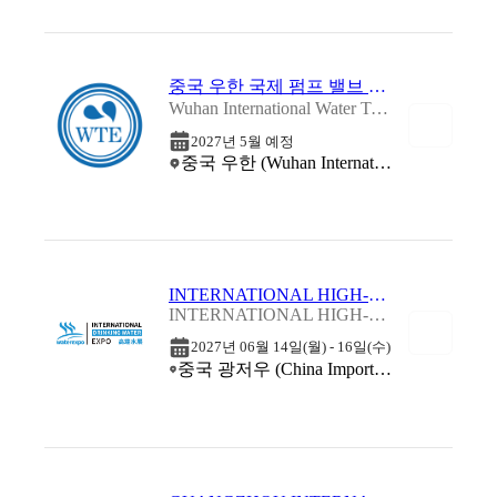
중국 우한 국제 펌프 밸브 및 파이프라인 & 수 처리 박람회 2027
Wuhan International Water Technology Expo (WTE)
2027년 5월 예정
중국 우한 (Wuhan International Expo Center (WIEC))
INTERNATIONAL HIGH-END DRINKING WATER EXPO - IHWE 2027
INTERNATIONAL HIGH-END DRINKING WATER EXPO - IHWE 2027
2027년 06월 14일(월) - 16일(수)
중국 광저우 (China Import and Export Fair Complex (Canton Fair Complex))