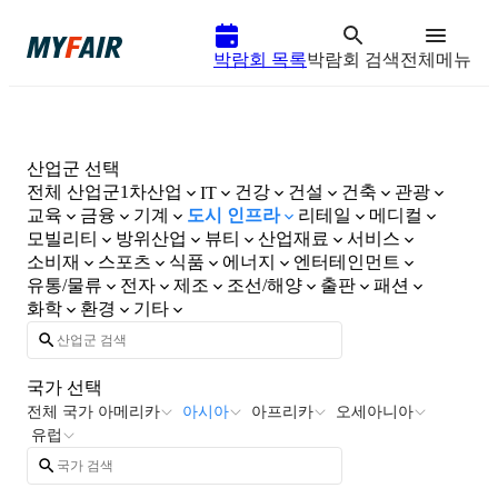
박람회 목록
박람회 검색
전체메뉴
산업군 선택
전체 산업군
1차산업
건강
건설
건축
관광
IT
교육
금융
기계
도시 인프라
리테일
메디컬
모빌리티
방위산업
뷰티
산업재료
서비스
소비재
스포츠
식품
에너지
엔터테인먼트
유통/물류
전자
제조
조선/해양
출판
패션
화학
환경
기타
국가 선택
전체 국가
아메리카
아시아
아프리카
오세아니아
유럽