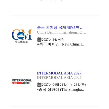
중국 베이징 국제 해양 엔지니어링 기술 및 장비 전시회 2027
China Beijing International Offshore Engineering Technology & Equipment Exhibition 2027
2027년 3월 예정
중국 베이징 (New China International Exhibition Center (NCIEC))
INTERMODAL ASIA 2027
INTERMODAL ASIA 2027
2027년 04월 21일(수) - 23일(금)
중국 상하이 (The Shanghai World Expo Exhibition & Convention Center (SWEECC))