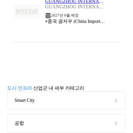
GUANGZHOU INTERNATIONAL DRINKING WATER & PURIFICATION FAIR - DWP 2027
GUANGZHOU INTERNATIONAL DRINKING WATER & PURIFICATION FAIR - DWP 2027
2027년 6월 예정
중국 광저우 (China Import and Export Fair Complex (Canton Fair Complex))
도시 인프라
산업군 내 세부 카테고리
Smart City
공항