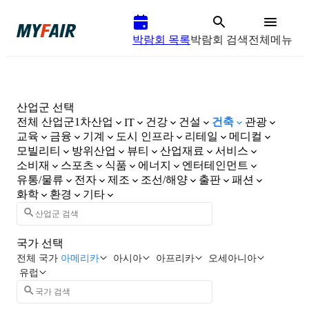
박람회 목록
박람회 검색
전체메뉴
산업군 선택
전체 산업군
1차산업
건강
건설
건축
관광
IT
교육
금융
기계
도시 인프라
리테일
메디컬
모빌리티
방위산업
뷰티
산업재료
서비스
소비재
스포츠
식품
에너지
엔터테인먼트
유통/물류
전자
제조
조선/해양
출판
패션
화학
환경
기타
국가 선택
전체 국가
아메리카
아시아
아프리카
오세아니아
유럽