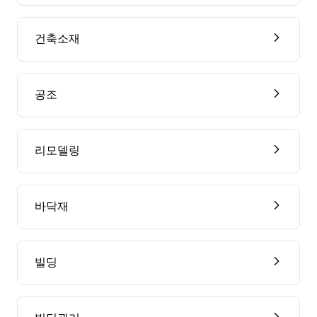
건축소재
공조
리모델링
바닥재
빌딩