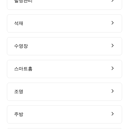
빌딩관리
석재
수영장
스마트홈
조명
주방