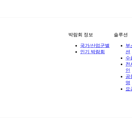
박람회 정보
솔루션
국가/산업군별
부
인기 박람회
션
수
전
인
공
영
요