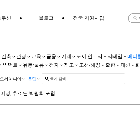
솔루션
블로그
전국 지원사업
건축
관광
교육
금융
기계
도시 인프라
리테일
메디
테인먼트
유통/물류
전자
제조
조선/해양
출판
패션
오세아니아
유럽
미정, 취소된 박람회 포함