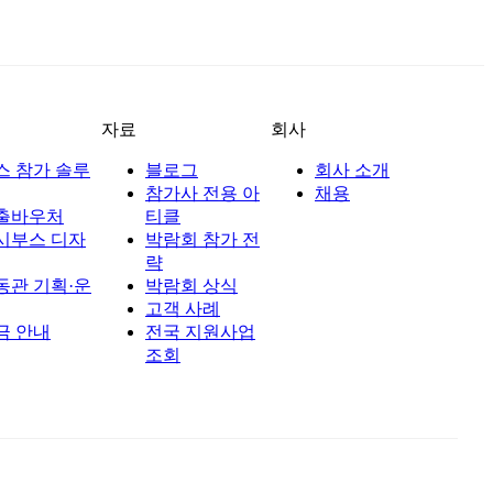
자료
회사
스 참가 솔루
블로그
회사 소개
참가사 전용 아
채용
출바우처
티클
시부스 디자
박람회 참가 전
략
동관 기획·운
박람회 상식
고객 사례
금 안내
전국 지원사업
조회