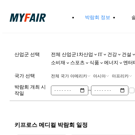
박람회 정보
산업군 선택
전체 산업군
1차산업
건강
건설
IT
소비재
스포츠
식품
에너지
엔터
국가 선택
전체 국가
아메리카
아시아
아프리카
박람회 개최 시
~
작일
키프로스 메디컬
박람회 일정