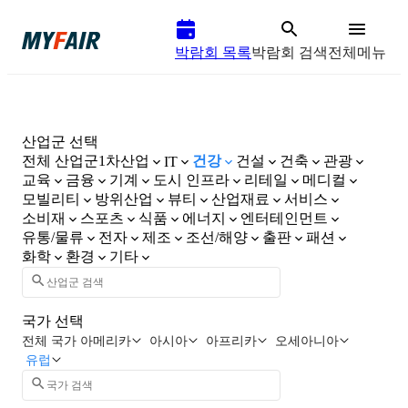
박람회 목록
박람회 검색
전체메뉴
산업군 선택
전체 산업군
1차산업
건강
건설
건축
관광
IT
교육
금융
기계
도시 인프라
리테일
메디컬
모빌리티
방위산업
뷰티
산업재료
서비스
소비재
스포츠
식품
에너지
엔터테인먼트
유통/물류
전자
제조
조선/해양
출판
패션
화학
환경
기타
국가 선택
전체 국가
아메리카
아시아
아프리카
오세아니아
유럽