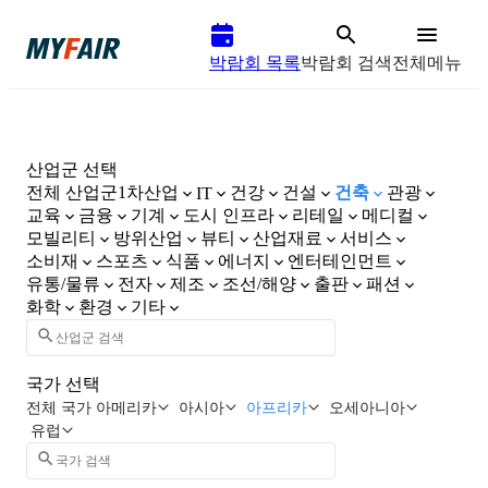
박람회 목록
박람회 검색
전체메뉴
산업군 선택
전체 산업군
1차산업
건강
건설
건축
관광
IT
교육
금융
기계
도시 인프라
리테일
메디컬
모빌리티
방위산업
뷰티
산업재료
서비스
소비재
스포츠
식품
에너지
엔터테인먼트
유통/물류
전자
제조
조선/해양
출판
패션
화학
환경
기타
국가 선택
전체 국가
아메리카
아시아
아프리카
오세아니아
유럽