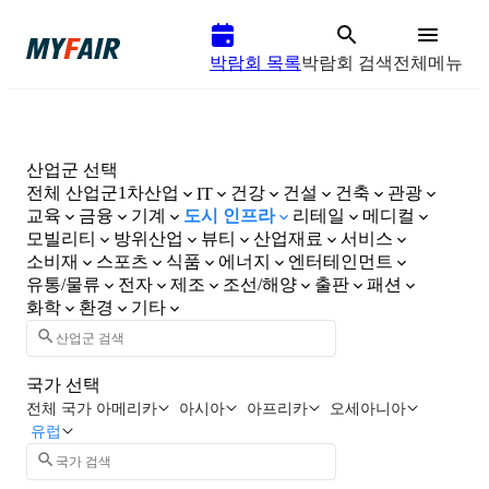
박람회 목록
박람회 검색
전체메뉴
산업군 선택
전체 산업군
1차산업
건강
건설
건축
관광
IT
교육
금융
기계
도시 인프라
리테일
메디컬
모빌리티
방위산업
뷰티
산업재료
서비스
소비재
스포츠
식품
에너지
엔터테인먼트
유통/물류
전자
제조
조선/해양
출판
패션
화학
환경
기타
국가 선택
전체 국가
아메리카
아시아
아프리카
오세아니아
유럽