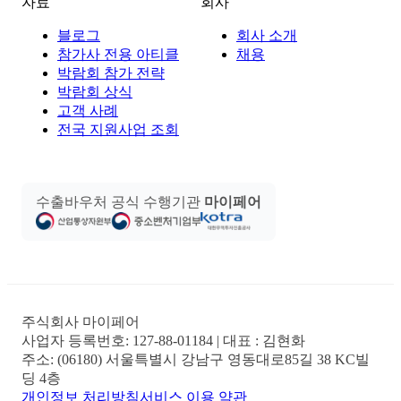
자료
회사
블로그
회사 소개
참가사 전용 아티클
채용
박람회 참가 전략
박람회 상식
고객 사례
전국 지원사업 조회
수출바우처 공식 수행기관
마이페어
주식회사 마이페어
사업자 등록번호:
127-88-01184
| 대표 :
김현화
주소:
(06180) 서울특별시 강남구 영동대로85길 38 KC빌
딩 4층
개인정보 처리방침
서비스 이용 약관