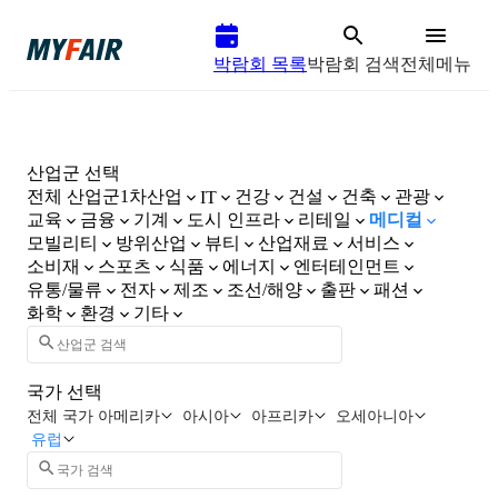
박람회 목록
박람회 검색
전체메뉴
산업군 선택
전체 산업군
1차산업
건강
건설
건축
관광
IT
교육
금융
기계
도시 인프라
리테일
메디컬
모빌리티
방위산업
뷰티
산업재료
서비스
소비재
스포츠
식품
에너지
엔터테인먼트
유통/물류
전자
제조
조선/해양
출판
패션
화학
환경
기타
국가 선택
전체 국가
아메리카
아시아
아프리카
오세아니아
유럽