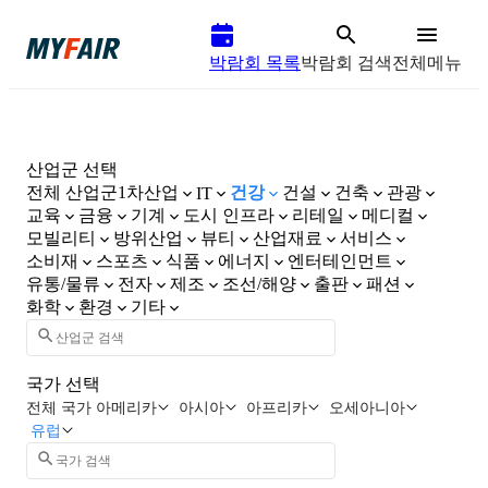
박람회 목록
박람회 검색
전체메뉴
산업군 선택
전체 산업군
1차산업
건강
건설
건축
관광
IT
교육
금융
기계
도시 인프라
리테일
메디컬
모빌리티
방위산업
뷰티
산업재료
서비스
소비재
스포츠
식품
에너지
엔터테인먼트
유통/물류
전자
제조
조선/해양
출판
패션
화학
환경
기타
국가 선택
전체 국가
아메리카
아시아
아프리카
오세아니아
유럽