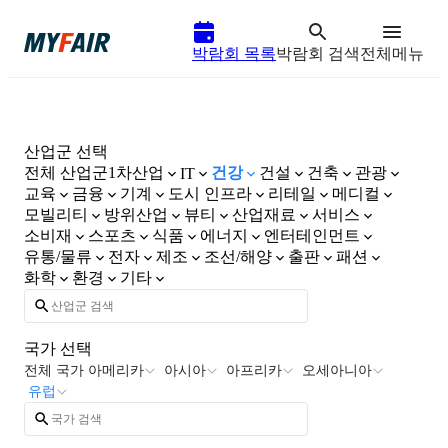
박람회 목록
박람회 검색
전체메뉴
산업군 선택
전체 산업군
1차산업
건강
건설
건축
관광
IT
교육
금융
기계
도시 인프라
리테일
메디컬
모빌리티
방위산업
뷰티
산업재료
서비스
소비재
스포츠
식품
에너지
엔터테인먼트
유통/물류
전자
제조
조선/해양
출판
패션
화학
환경
기타
국가 선택
전체 국가
아메리카
아시아
아프리카
오세아니아
유럽