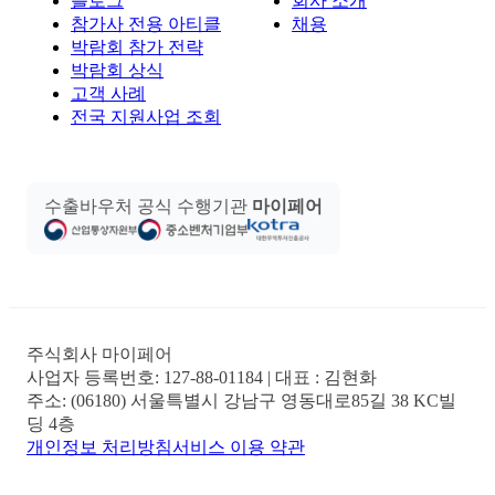
블로그
회사 소개
참가사 전용 아티클
채용
박람회 참가 전략
박람회 상식
고객 사례
전국 지원사업 조회
수출바우처 공식 수행기관
마이페어
주식회사 마이페어
사업자 등록번호:
127-88-01184
| 대표 :
김현화
주소:
(06180) 서울특별시 강남구 영동대로85길 38 KC빌
딩 4층
개인정보 처리방침
서비스 이용 약관