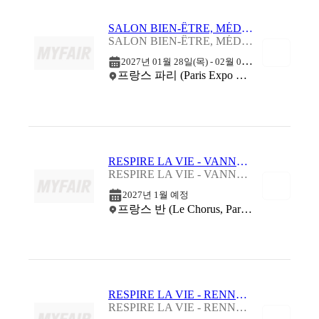
SALON BIEN-ÊTRE, MÉDECINE DOUCE & THALASSO - PARIS 2027
SALON BIEN-ÊTRE, MÉDECINE DOUCE & THALASSO - PARIS 2027
2
027년 01월 28일(목) - 02월 01일(월)
프랑스 파리 (Paris Expo Porte de Versailles)
RESPIRE LA VIE - VANNES 2027
RESPIRE LA VIE - VANNES 2027
2027년 1월 예정
프랑스 반 (Le Chorus, Parc des expositions)
RESPIRE LA VIE - RENNES 2027
RESPIRE LA VIE - RENNES 2027