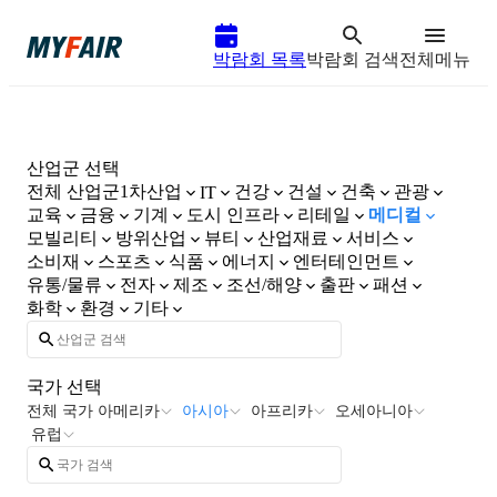
박람회 목록
박람회 검색
전체메뉴
산업군 선택
전체 산업군
1차산업
건강
건설
건축
관광
IT
교육
금융
기계
도시 인프라
리테일
메디컬
모빌리티
방위산업
뷰티
산업재료
서비스
소비재
스포츠
식품
에너지
엔터테인먼트
유통/물류
전자
제조
조선/해양
출판
패션
화학
환경
기타
국가 선택
전체 국가
아메리카
아시아
아프리카
오세아니아
유럽