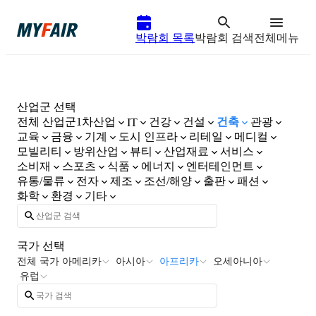
박람회 목록
박람회 검색
전체메뉴
산업군 선택
전체 산업군
1차산업
건강
건설
건축
관광
IT
교육
금융
기계
도시 인프라
리테일
메디컬
모빌리티
방위산업
뷰티
산업재료
서비스
소비재
스포츠
식품
에너지
엔터테인먼트
유통/물류
전자
제조
조선/해양
출판
패션
화학
환경
기타
국가 선택
전체 국가
아메리카
아시아
아프리카
오세아니아
유럽