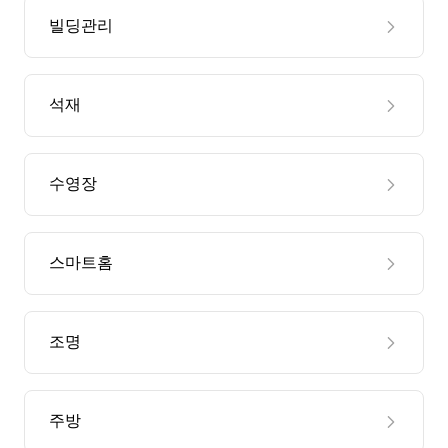
빌딩관리
석재
수영장
스마트홈
조명
주방