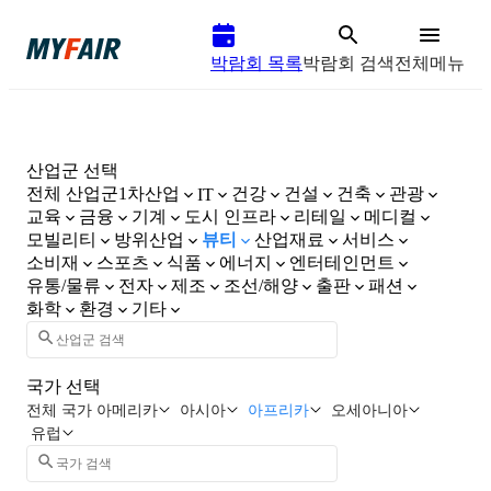
박람회 목록
박람회 검색
전체메뉴
산업군 선택
전체 산업군
1차산업
건강
건설
건축
관광
IT
교육
금융
기계
도시 인프라
리테일
메디컬
모빌리티
방위산업
뷰티
산업재료
서비스
소비재
스포츠
식품
에너지
엔터테인먼트
유통/물류
전자
제조
조선/해양
출판
패션
화학
환경
기타
국가 선택
전체 국가
아메리카
아시아
아프리카
오세아니아
유럽