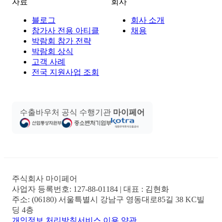
자료
회사
블로그
회사 소개
참가사 전용 아티클
채용
박람회 참가 전략
박람회 상식
고객 사례
전국 지원사업 조회
수출바우처 공식 수행기관
마이페어
주식회사 마이페어
사업자 등록번호:
127-88-01184
| 대표 :
김현화
주소:
(06180) 서울특별시 강남구 영동대로85길 38 KC빌
딩 4층
개인정보 처리방침
서비스 이용 약관