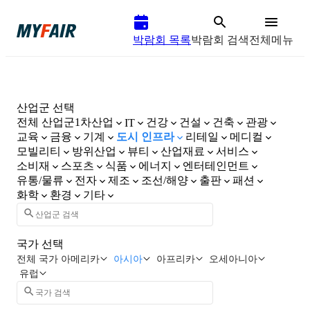
박람회 목록
박람회 검색
전체메뉴
산업군 선택
전체 산업군
1차산업
건강
건설
건축
관광
IT
교육
금융
기계
도시 인프라
리테일
메디컬
모빌리티
방위산업
뷰티
산업재료
서비스
소비재
스포츠
식품
에너지
엔터테인먼트
유통/물류
전자
제조
조선/해양
출판
패션
화학
환경
기타
국가 선택
전체 국가
아메리카
아시아
아프리카
오세아니아
유럽