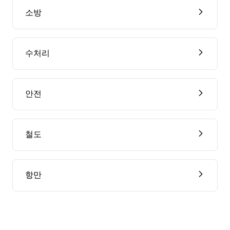
소방
수처리
안전
철도
항만