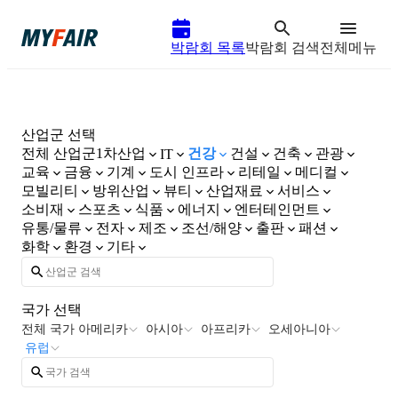
박람회 목록
박람회 검색
전체메뉴
산업군 선택
전체 산업군
1차산업
건강
건설
건축
관광
IT
교육
금융
기계
도시 인프라
리테일
메디컬
모빌리티
방위산업
뷰티
산업재료
서비스
소비재
스포츠
식품
에너지
엔터테인먼트
유통/물류
전자
제조
조선/해양
출판
패션
화학
환경
기타
국가 선택
전체 국가
아메리카
아시아
아프리카
오세아니아
유럽