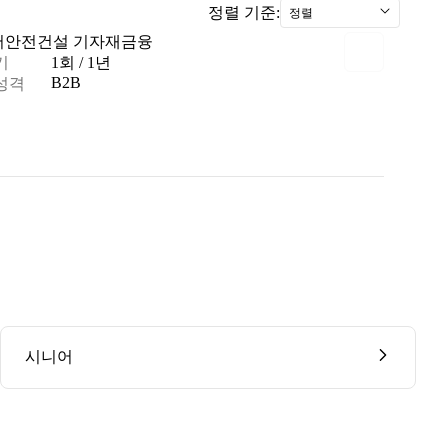
정렬 기준:
정렬
어
안전
건설 기자재
금융
기
1회 / 1년
B2B
성격
시니어