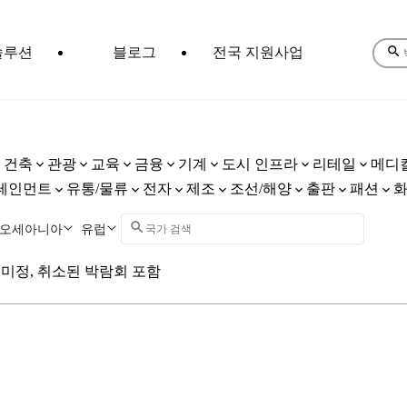
솔루션
블로그
전국 지원사업
건축
관광
교육
금융
기계
도시 인프라
리테일
메디
테인먼트
유통/물류
전자
제조
조선/해양
출판
패션
오세아니아
유럽
미정, 취소된 박람회 포함