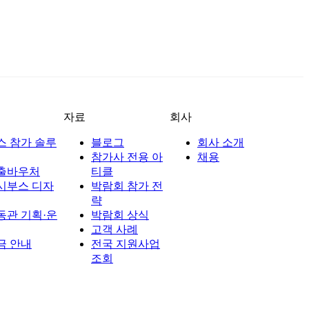
자료
회사
스 참가 솔루
블로그
회사 소개
참가사 전용 아
채용
출바우처
티클
시부스 디자
박람회 참가 전
략
동관 기획·운
박람회 상식
고객 사례
금 안내
전국 지원사업
조회