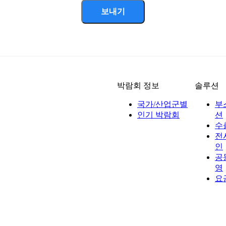
보내기
박람회 정보
솔루션
국가/산업군별
부
인기 박람회
션
수
전
인
공
영
요