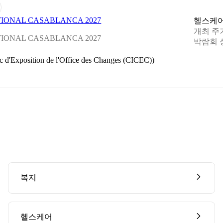
TIONAL CASABLANCA 2027
헬스케
개최 주
TIONAL CASABLANCA 2027
박람회 
position de l'Office des Changes (CICEC))
복지
헬스케어