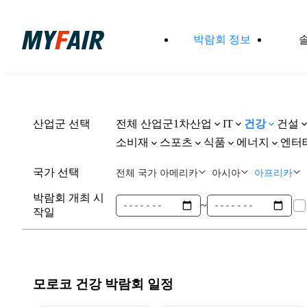
박람회 정보
산업군 선택
전체 산업군
1차산업
건강
건설
IT
소비재
스포츠
식품
에너지
엔터
국가 선택
전체 국가
아메리카
아시아
아프리카
박람회 개최 시
~
작일
모로코 건강
박람회 일정