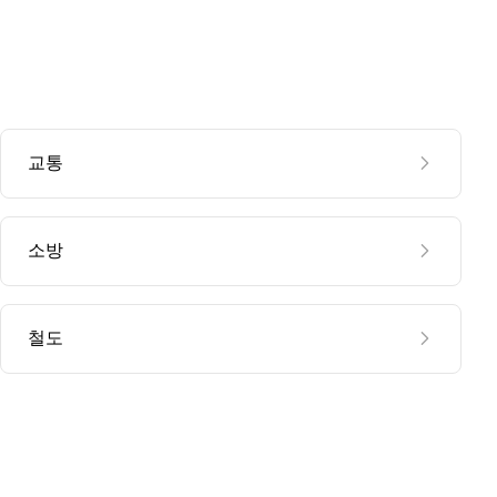
교통
소방
철도