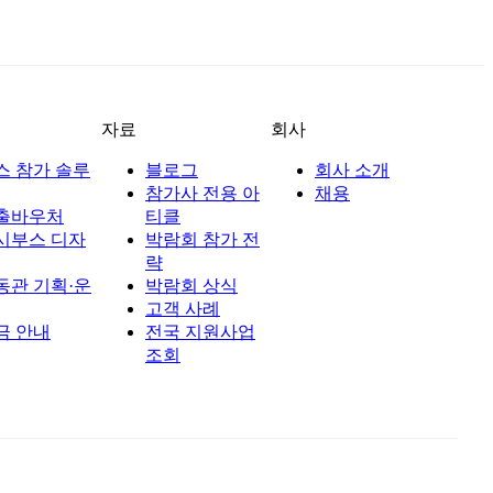
자료
회사
스 참가 솔루
블로그
회사 소개
참가사 전용 아
채용
출바우처
티클
시부스 디자
박람회 참가 전
략
동관 기획·운
박람회 상식
고객 사례
금 안내
전국 지원사업
조회