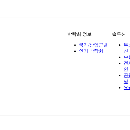
박람회 정보
솔루션
국가/산업군별
부
인기 박람회
션
수
전
인
공
영
요