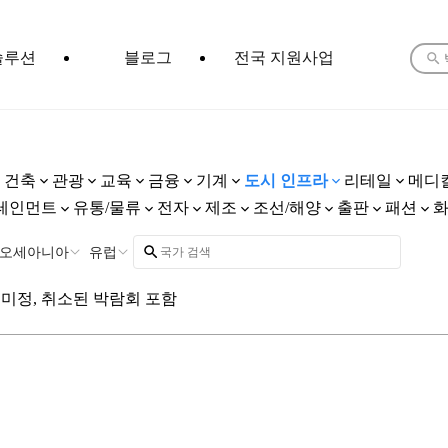
솔루션
블로그
전국 지원사업
건축
관광
교육
금융
기계
도시 인프라
리테일
메디
테인먼트
유통/물류
전자
제조
조선/해양
출판
패션
오세아니아
유럽
미정, 취소된 박람회 포함