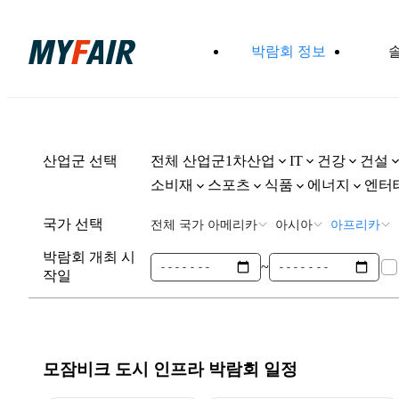
박람회 정보
산업군 선택
전체 산업군
1차산업
건강
건설
IT
소비재
스포츠
식품
에너지
엔터
국가 선택
전체 국가
아메리카
아시아
아프리카
박람회 개최 시
~
작일
모잠비크 도시 인프라
박람회 일정