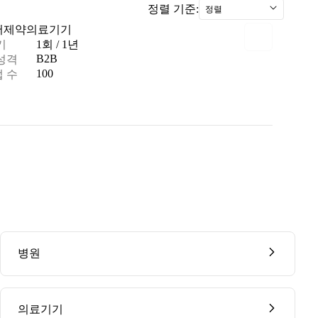
정렬 기준:
정렬
어
제약
의료기기
기
1회 / 1년
B2B
성격
100
 수
병원
의료기기