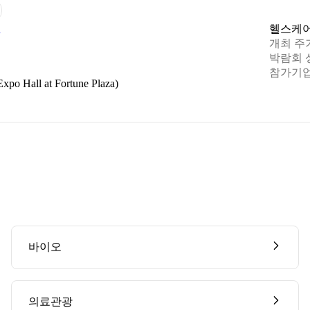
7
헬스케
개최 주
7
박람회 
참가기업
 Hall at Fortune Plaza)
바이오
의료관광