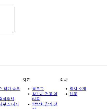
자료
회사
스 참가 솔루
블로그
회사 소개
참가사 전용 아
채용
출바우처
티클
시부스 디자
박람회 참가 전