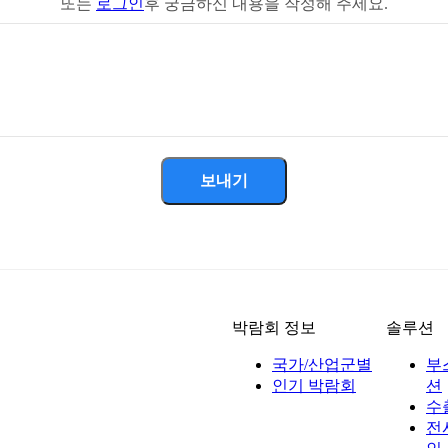
또는
로그인
후 궁금하신 내용을 작성해 주세요.
보내기
박람회 정보
솔루션
국가/산업군별
부
인기 박람회
션
수
전