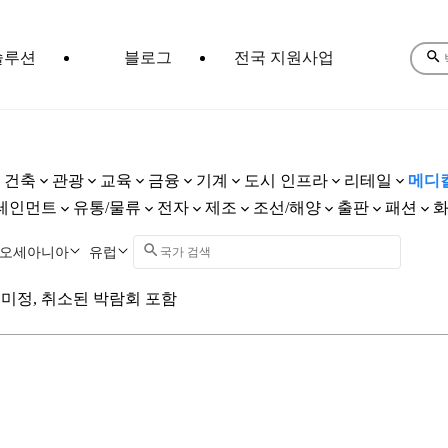
솔루션
블로그
전국 지원사업
건축
관광
교육
금융
기계
도시 인프라
리테일
메디
테인먼트
유통/물류
전자
제조
조선/해양
출판
패션
오세아니아
유럽
미정, 취소된 박람회 포함