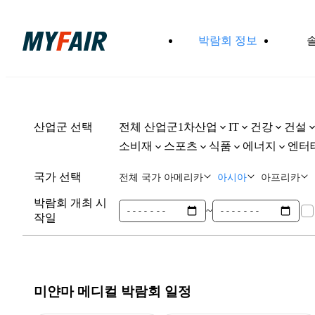
박람회 정보
산업군 선택
전체 산업군
1차산업
건강
건설
IT
소비재
스포츠
식품
에너지
엔터
국가 선택
전체 국가
아메리카
아시아
아프리카
박람회 개최 시
~
작일
미얀마 메디컬
박람회 일정