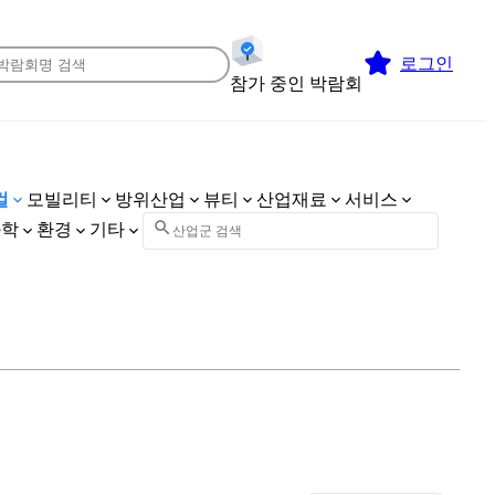
로그인
참가 중인 박람회
컬
모빌리티
방위산업
뷰티
산업재료
서비스
화학
환경
기타