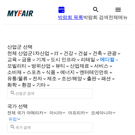
박람회 목록
박람회 검색
전체메뉴
산업군 선택
전체 산업군
1차산업
건강
건설
건축
관광
IT
교육
금융
기계
도시 인프라
리테일
메디컬
모빌리티
방위산업
뷰티
산업재료
서비스
소비재
스포츠
식품
에너지
엔터테인먼트
유통/물류
전자
제조
조선/해양
출판
패션
화학
환경
기타
국가 선택
전체 국가
아메리카
아시아
아프리카
오세아니아
유럽