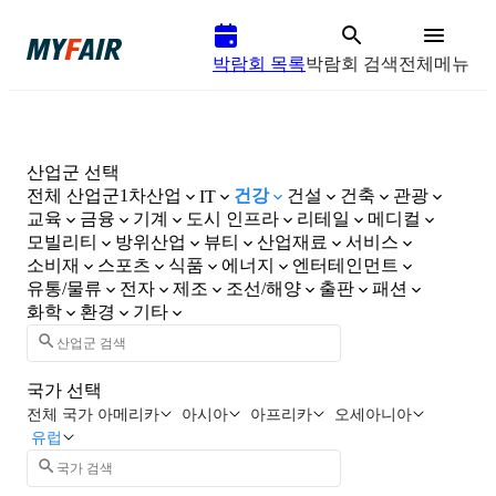
박람회 목록
박람회 검색
전체메뉴
산업군 선택
전체 산업군
1차산업
건강
건설
건축
관광
IT
교육
금융
기계
도시 인프라
리테일
메디컬
모빌리티
방위산업
뷰티
산업재료
서비스
소비재
스포츠
식품
에너지
엔터테인먼트
유통/물류
전자
제조
조선/해양
출판
패션
화학
환경
기타
국가 선택
전체 국가
아메리카
아시아
아프리카
오세아니아
유럽