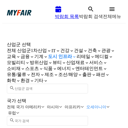
박람회 목록
박람회 검색
전체메뉴
산업군 선택
전체 산업군
1차산업
건강
건설
건축
관광
IT
교육
금융
기계
도시 인프라
리테일
메디컬
모빌리티
방위산업
뷰티
산업재료
서비스
소비재
스포츠
식품
에너지
엔터테인먼트
유통/물류
전자
제조
조선/해양
출판
패션
화학
환경
기타
국가 선택
전체 국가
아메리카
아시아
아프리카
오세아니아
유럽