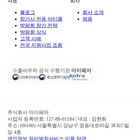
자료
회사
블로그
회사 소개
참가사 전용 아티클
채용
박람회 참가 전략
박람회 상식
고객 사례
전국 지원사업 조회
수출바우처 공식 수행기관
마이페어
주식회사 마이페어
사업자 등록번호:
127-88-01184
| 대표 :
김현화
주소:
(06180) 서울특별시 강남구 영동대로85길 38 KC빌
딩 4층
개인정보 처리방침
서비스 이용 약관