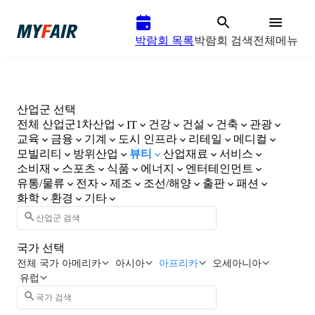
박람회 목록
박람회 검색
전체메뉴
산업군 선택
전체 산업군
1차산업
건강
건설
건축
관광
IT
교육
금융
기계
도시 인프라
리테일
메디컬
모빌리티
방위산업
뷰티
산업재료
서비스
소비재
스포츠
식품
에너지
엔터테인먼트
유통/물류
전자
제조
조선/해양
출판
패션
화학
환경
기타
국가 선택
전체 국가
아메리카
아시아
아프리카
오세아니아
유럽