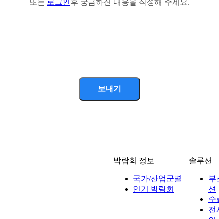
또는
로그인
후 궁금하신 내용을 작성해 주세요.
보내기
박람회 정보
솔루션
국가/산업군별
부
인기 박람회
션
수
전