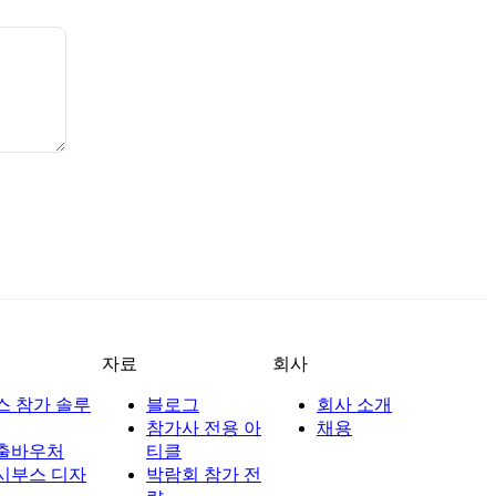
자료
회사
스 참가 솔루
블로그
회사 소개
참가사 전용 아
채용
출바우처
티클
시부스 디자
박람회 참가 전