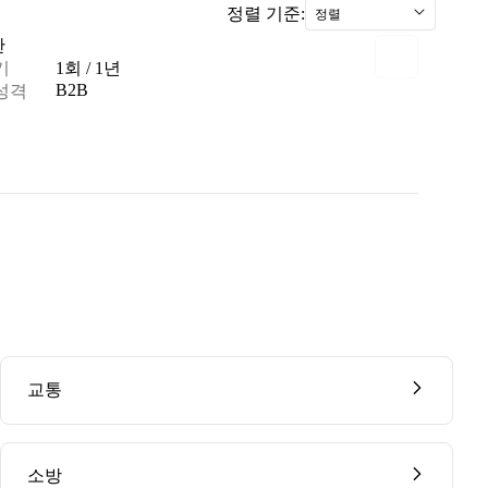
정렬 기준:
정렬
안
기
1회 / 1년
B2B
성격
교통
소방