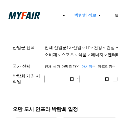
박람회 정보
산업군 선택
전체 산업군
1차산업
건강
건설
IT
소비재
스포츠
식품
에너지
엔터
국가 선택
전체 국가
아메리카
아시아
아프리카
박람회 개최 시
~
작일
오만 도시 인프라
박람회 일정