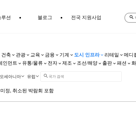
솔루션
블로그
전국 지원사업
건축
관광
교육
금융
기계
도시 인프라
리테일
메디
테인먼트
유통/물류
전자
제조
조선/해양
출판
패션
오세아니아
유럽
미정, 취소된 박람회 포함