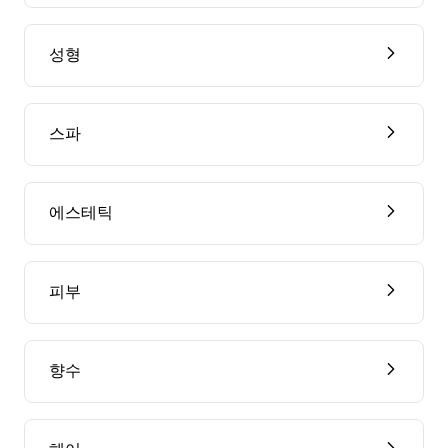
성형
스파
에스테틱
피부
향수