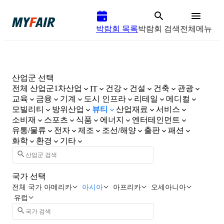
박람회 목록
박람회 검색
전체메뉴
산업군 선택
전체 산업군
1차산업
건강
건설
건축
관광
IT
교육
금융
기계
도시 인프라
리테일
메디컬
모빌리티
방위산업
뷰티
산업재료
서비스
소비재
스포츠
식품
에너지
엔터테인먼트
유통/물류
전자
제조
조선/해양
출판
패션
화학
환경
기타
국가 선택
전체 국가
아메리카
아시아
아프리카
오세아니아
유럽