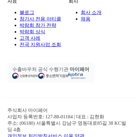
자료
회사
블로그
회사 소개
참가사 전용 아티클
채용
박람회 참가 전략
박람회 상식
고객 사례
전국 지원사업 조회
수출바우처 공식 수행기관
마이페어
주식회사 마이페어
사업자 등록번호:
127-88-01184
| 대표 :
김현화
주소:
(06180) 서울특별시 강남구 영동대로85길 38 KC빌
딩 4층
개인정보 처리방침
서비스 이용 약관