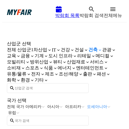
박람회 목록
박람회 검색
전체메뉴
산업군 선택
전체 산업군
1차산업
건강
건설
건축
관광
IT
교육
금융
기계
도시 인프라
리테일
메디컬
모빌리티
방위산업
뷰티
산업재료
서비스
소비재
스포츠
식품
에너지
엔터테인먼트
유통/물류
전자
제조
조선/해양
출판
패션
화학
환경
기타
국가 선택
전체 국가
아메리카
아시아
아프리카
오세아니아
유럽