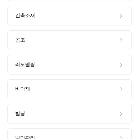
건축소재
공조
리모델링
바닥재
빌딩
빌딩관리