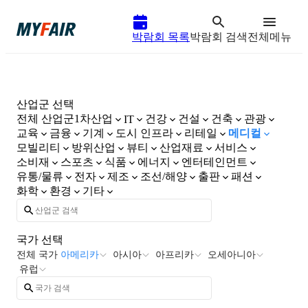
박람회 목록
박람회 검색
전체메뉴
산업군 선택
전체 산업군
1차산업
건강
건설
건축
관광
IT
교육
금융
기계
도시 인프라
리테일
메디컬
모빌리티
방위산업
뷰티
산업재료
서비스
소비재
스포츠
식품
에너지
엔터테인먼트
유통/물류
전자
제조
조선/해양
출판
패션
화학
환경
기타
국가 선택
전체 국가
아메리카
아시아
아프리카
오세아니아
유럽