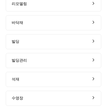
리모델링
바닥재
빌딩
빌딩관리
석재
수영장