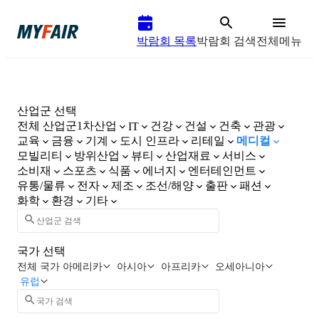
박람회 목록
박람회 검색
전체메뉴
산업군 선택
전체 산업군
1차산업
건강
건설
건축
관광
IT
교육
금융
기계
도시 인프라
리테일
메디컬
모빌리티
방위산업
뷰티
산업재료
서비스
소비재
스포츠
식품
에너지
엔터테인먼트
유통/물류
전자
제조
조선/해양
출판
패션
화학
환경
기타
국가 선택
전체 국가
아메리카
아시아
아프리카
오세아니아
유럽