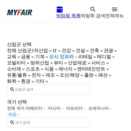
박람회 목록
박람회 검색
전체메뉴
산업군 선택
전체 산업군
1차산업
건강
건설
건축
관광
IT
교육
금융
기계
도시 인프라
리테일
메디컬
모빌리티
방위산업
뷰티
산업재료
서비스
소비재
스포츠
식품
에너지
엔터테인먼트
유통/물류
전자
제조
조선/해양
출판
패션
화학
환경
기타
국가 선택
전체 국가
아메리카
아시아
아프리카
오세아니아
유럽