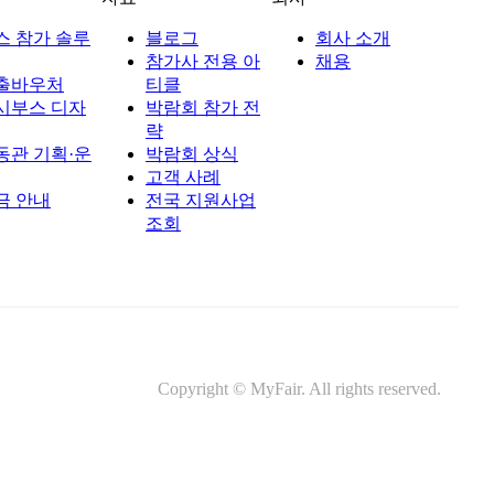
스 참가 솔루
블로그
회사 소개
참가사 전용 아
채용
출바우처
티클
시부스 디자
박람회 참가 전
략
동관 기획·운
박람회 상식
고객 사례
금 안내
전국 지원사업
조회
Copyright © MyFair. All rights reserved.