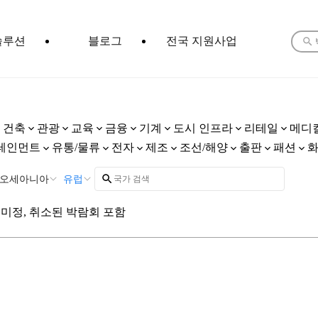
솔루션
블로그
전국 지원사업
건축
관광
교육
금융
기계
도시 인프라
리테일
메디
테인먼트
유통/물류
전자
제조
조선/해양
출판
패션
오세아니아
유럽
미정, 취소된 박람회 포함