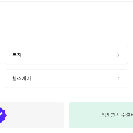
복지
헬스케어
5
년 연속 수출