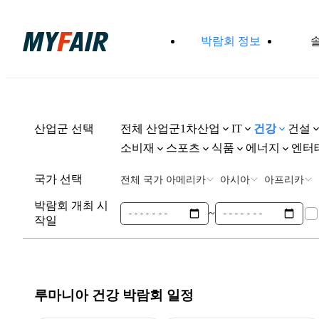
박람회 정보
산업군 선택
전체 산업군
1차산업
건강
건설
IT
소비재
스포츠
식품
에너지
엔터
국가 선택
전체 국가
아메리카
아시아
아프리카
박람회 개최 시
~
작일
루마니아 건강
박람회 일정