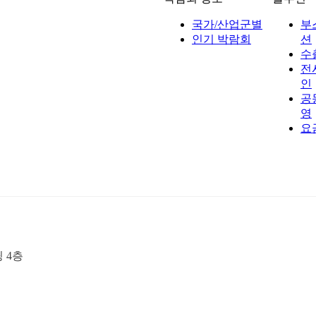
국가/산업군별
부
인기 박람회
션
수
전
인
공
영
요
딩 4층