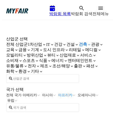
박람회 목록
박람회 검색
전체메뉴
산업군 선택
전체 산업군
1차산업
건강
건설
건축
관광
IT
교육
금융
기계
도시 인프라
리테일
메디컬
모빌리티
방위산업
뷰티
산업재료
서비스
소비재
스포츠
식품
에너지
엔터테인먼트
유통/물류
전자
제조
조선/해양
출판
패션
화학
환경
기타
국가 선택
전체 국가
아메리카
아시아
아프리카
오세아니아
유럽