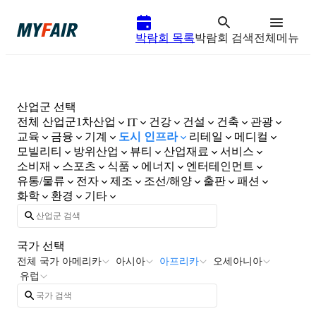
박람회 목록
박람회 검색
전체메뉴
산업군 선택
전체 산업군
1차산업
건강
건설
건축
관광
IT
교육
금융
기계
도시 인프라
리테일
메디컬
모빌리티
방위산업
뷰티
산업재료
서비스
소비재
스포츠
식품
에너지
엔터테인먼트
유통/물류
전자
제조
조선/해양
출판
패션
화학
환경
기타
국가 선택
전체 국가
아메리카
아시아
아프리카
오세아니아
유럽