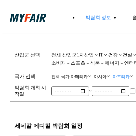
박람회 정보
산업군 선택
전체 산업군
1차산업
건강
건설
IT
소비재
스포츠
식품
에너지
엔터
국가 선택
전체 국가
아메리카
아시아
아프리카
박람회 개최 시
~
작일
세네갈 메디컬
박람회 일정