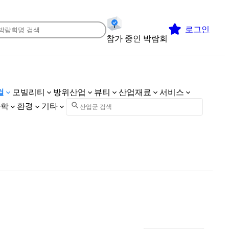
로그인
참가 중인 박람회
컬
모빌리티
방위산업
뷰티
산업재료
서비스
화학
환경
기타