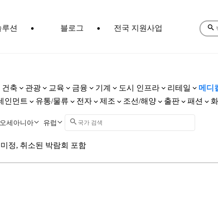
솔루션
블로그
전국 지원사업
건축
관광
교육
금융
기계
도시 인프라
리테일
메디
테인먼트
유통/물류
전자
제조
조선/해양
출판
패션
오세아니아
유럽
미정, 취소된 박람회 포함