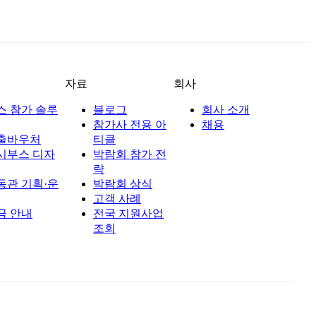
자료
회사
스 참가 솔루
블로그
회사 소개
참가사 전용 아
채용
출바우처
티클
시부스 디자
박람회 참가 전
략
동관 기획·운
박람회 상식
고객 사례
금 안내
전국 지원사업
조회