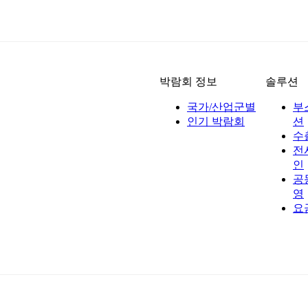
박람회 정보
솔루션
국가/산업군별
부
인기 박람회
션
수
전
인
공
영
요