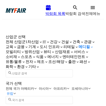
박람회 목록
박람회 검색
전체메뉴
산업군 선택
전체 산업군
1차산업
건강
건설
건축
관광
IT
교육
금융
기계
도시 인프라
리테일
메디컬
모빌리티
방위산업
뷰티
산업재료
서비스
소비재
스포츠
식품
에너지
엔터테인먼트
유통/물류
전자
제조
조선/해양
출판
패션
화학
환경
기타
국가 선택
전체 국가
아메리카
아시아
아프리카
오세아니아
유럽