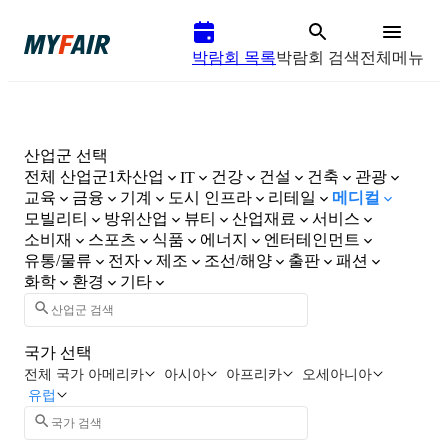
박람회 목록
박람회 검색
전체메뉴
산업군 선택
전체 산업군
1차산업
건강
건설
건축
관광
IT
교육
금융
기계
도시 인프라
리테일
메디컬
모빌리티
방위산업
뷰티
산업재료
서비스
소비재
스포츠
식품
에너지
엔터테인먼트
유통/물류
전자
제조
조선/해양
출판
패션
화학
환경
기타
국가 선택
전체 국가
아메리카
아시아
아프리카
오세아니아
유럽