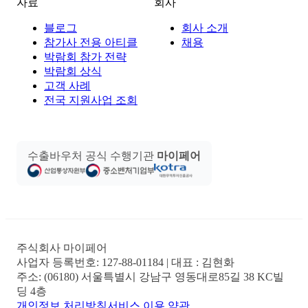
자료
회사
블로그
회사 소개
참가사 전용 아티클
채용
박람회 참가 전략
박람회 상식
고객 사례
전국 지원사업 조회
수출바우처 공식 수행기관
마이페어
주식회사 마이페어
사업자 등록번호:
127-88-01184
| 대표 :
김현화
주소:
(06180) 서울특별시 강남구 영동대로85길 38 KC빌
딩 4층
개인정보 처리방침
서비스 이용 약관