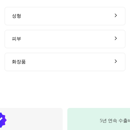
성형
피부
화장품
5
년 연속 수출