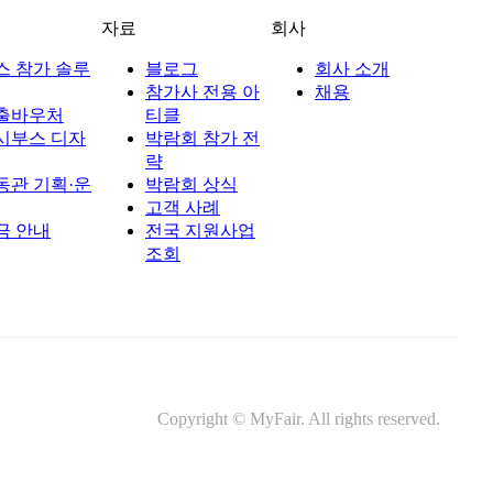
자료
회사
스 참가 솔루
블로그
회사 소개
참가사 전용 아
채용
출바우처
티클
시부스 디자
박람회 참가 전
략
동관 기획·운
박람회 상식
고객 사례
금 안내
전국 지원사업
조회
Copyright © MyFair. All rights reserved.