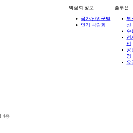
박람회 정보
솔루션
국가/산업군별
부
인기 박람회
션
수
전
인
공
영
요
딩 4층