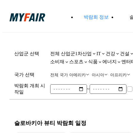
박람회 정보
산업군 선택
전체 산업군
1차산업
건강
건설
IT
소비재
스포츠
식품
에너지
엔터
국가 선택
전체 국가
아메리카
아시아
아프리카
박람회 개최 시
~
작일
슬로바키아 뷰티
박람회 일정