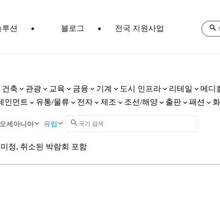
솔루션
블로그
전국 지원사업
건축
관광
교육
금융
기계
도시 인프라
리테일
메디
테인먼트
유통/물류
전자
제조
조선/해양
출판
패션
오세아니아
유럽
미정, 취소된 박람회 포함