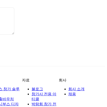
자료
회사
스 참가 솔루
블로그
회사 소개
참가사 전용 아
채용
출바우처
티클
시부스 디자
박람회 참가 전