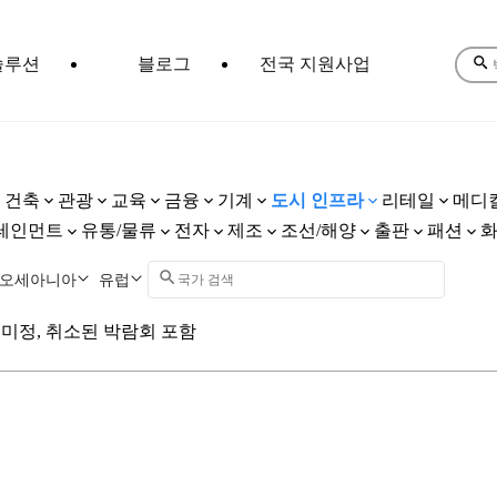
솔루션
블로그
전국 지원사업
건축
관광
교육
금융
기계
도시 인프라
리테일
메디
테인먼트
유통/물류
전자
제조
조선/해양
출판
패션
오세아니아
유럽
미정, 취소된 박람회 포함