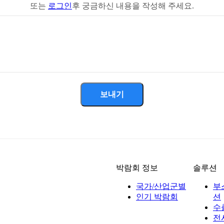
또는
로그인
후 궁금하신 내용을 작성해 주세요.
보내기
박람회 정보
솔루션
국가/산업군별
부
인기 박람회
션
수
전