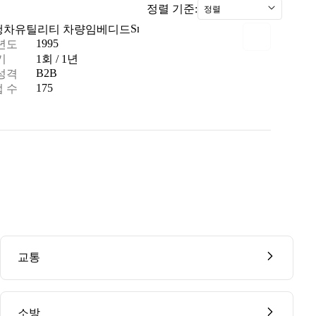
정렬 기준:
정렬
Smart City
행차
유틸리티 차량
임베디드
트럭
1995
년도
기
1회 / 1년
B2B
성격
175
 수
교통
소방