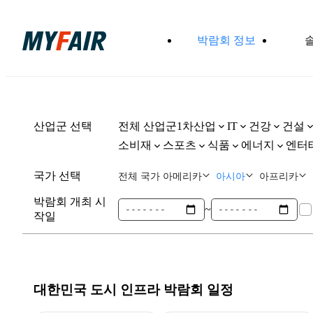
박람회 정보
산업군 선택
전체 산업군
1차산업
건강
건설
IT
소비재
스포츠
식품
에너지
엔터
국가 선택
전체 국가
아메리카
아시아
아프리카
박람회 개최 시
~
작일
대한민국 도시 인프라
박람회 일정