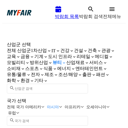
박람회 목록
박람회 검색
전체메뉴
산업군 선택
전체 산업군
1차산업
건강
건설
건축
관광
IT
교육
금융
기계
도시 인프라
리테일
메디컬
모빌리티
방위산업
뷰티
산업재료
서비스
소비재
스포츠
식품
에너지
엔터테인먼트
유통/물류
전자
제조
조선/해양
출판
패션
화학
환경
기타
국가 선택
전체 국가
아메리카
아시아
아프리카
오세아니아
유럽