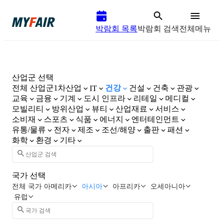
박람회 목록
박람회 검색
전체메뉴
산업군 선택
전체 산업군
1차산업
건강
건설
건축
관광
IT
교육
금융
기계
도시 인프라
리테일
메디컬
모빌리티
방위산업
뷰티
산업재료
서비스
소비재
스포츠
식품
에너지
엔터테인먼트
유통/물류
전자
제조
조선/해양
출판
패션
화학
환경
기타
국가 선택
전체 국가
아메리카
아시아
아프리카
오세아니아
유럽