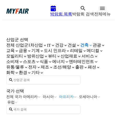
박람회 목록
박람회 검색
전체메뉴
산업군 선택
전체 산업군
1차산업
건강
건설
건축
관광
IT
교육
금융
기계
도시 인프라
리테일
메디컬
모빌리티
방위산업
뷰티
산업재료
서비스
소비재
스포츠
식품
에너지
엔터테인먼트
유통/물류
전자
제조
조선/해양
출판
패션
화학
환경
기타
국가 선택
전체 국가
아메리카
아시아
아프리카
오세아니아
유럽