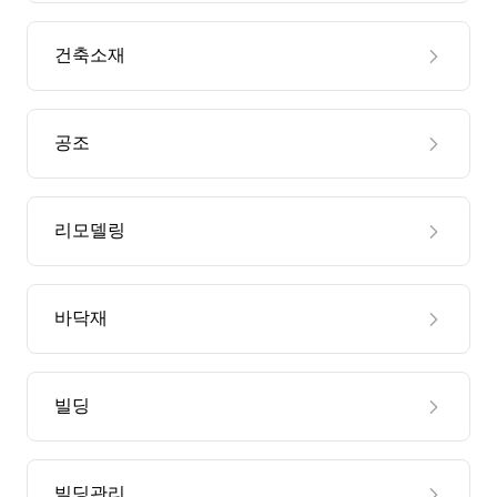
건축소재
공조
리모델링
바닥재
빌딩
빌딩관리