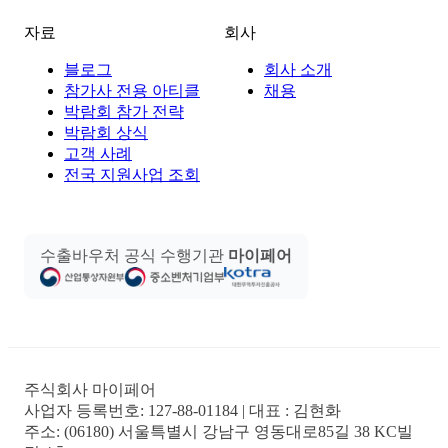
자료
회사
블로그
회사 소개
참가사 전용 아티클
채용
박람회 참가 전략
박람회 상식
고객 사례
전국 지원사업 조회
수출바우처 공식 수행기관
마이페어
주식회사 마이페어
사업자 등록번호:
127-88-01184
| 대표 :
김현화
주소:
(06180) 서울특별시 강남구 영동대로85길 38 KC빌