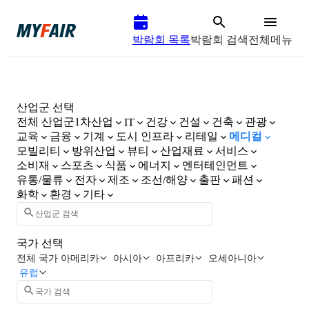
박람회 목록
박람회 검색
전체메뉴
산업군 선택
전체 산업군
1차산업
건강
건설
건축
관광
IT
교육
금융
기계
도시 인프라
리테일
메디컬
모빌리티
방위산업
뷰티
산업재료
서비스
소비재
스포츠
식품
에너지
엔터테인먼트
유통/물류
전자
제조
조선/해양
출판
패션
화학
환경
기타
국가 선택
전체 국가
아메리카
아시아
아프리카
오세아니아
유럽