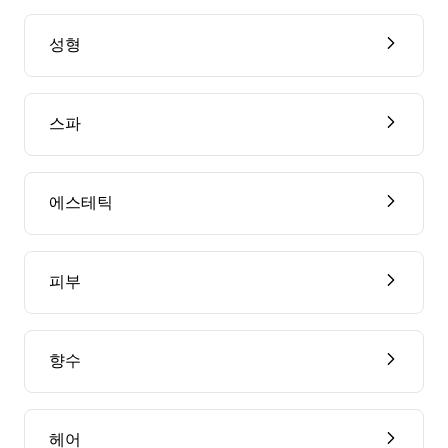
성형
스파
에스테틱
피부
향수
헤어