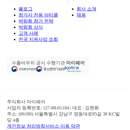
블로그
회사 소개
참가사 전용 아티클
채용
박람회 참가 전략
박람회 상식
고객 사례
전국 지원사업 조회
수출바우처 공식 수행기관
마이페어
주식회사 마이페어
사업자 등록번호:
127-88-01184
| 대표 :
김현화
주소:
(06180) 서울특별시 강남구 영동대로85길 38 KC빌
딩 4층
개인정보 처리방침
서비스 이용 약관